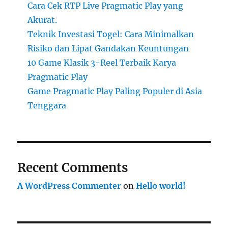
Cara Cek RTP Live Pragmatic Play yang
Akurat.
Teknik Investasi Togel: Cara Minimalkan
Risiko dan Lipat Gandakan Keuntungan
10 Game Klasik 3-Reel Terbaik Karya
Pragmatic Play
Game Pragmatic Play Paling Populer di Asia
Tenggara
Recent Comments
A WordPress Commenter
on
Hello world!