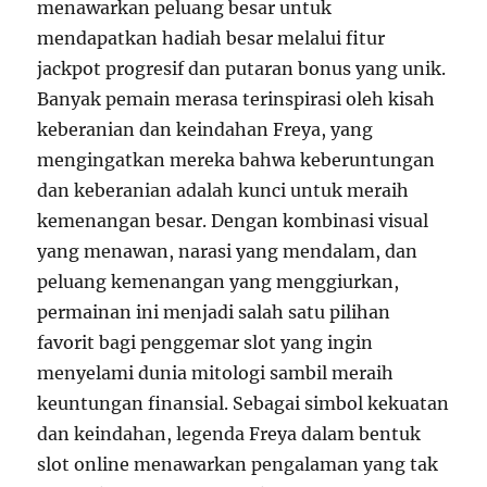
menawarkan peluang besar untuk
mendapatkan hadiah besar melalui fitur
jackpot progresif dan putaran bonus yang unik.
Banyak pemain merasa terinspirasi oleh kisah
keberanian dan keindahan Freya, yang
mengingatkan mereka bahwa keberuntungan
dan keberanian adalah kunci untuk meraih
kemenangan besar. Dengan kombinasi visual
yang menawan, narasi yang mendalam, dan
peluang kemenangan yang menggiurkan,
permainan ini menjadi salah satu pilihan
favorit bagi penggemar slot yang ingin
menyelami dunia mitologi sambil meraih
keuntungan finansial. Sebagai simbol kekuatan
dan keindahan, legenda Freya dalam bentuk
slot online menawarkan pengalaman yang tak