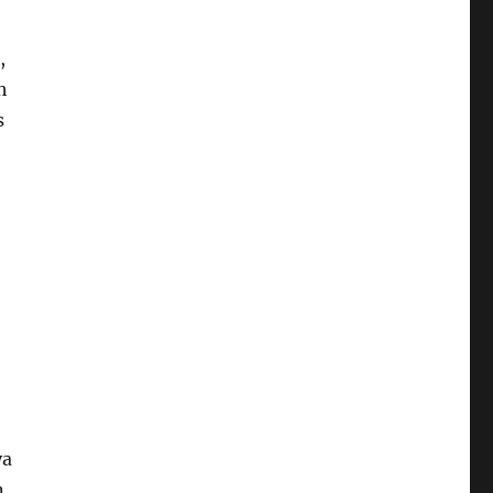
,
h
s
ya
n,