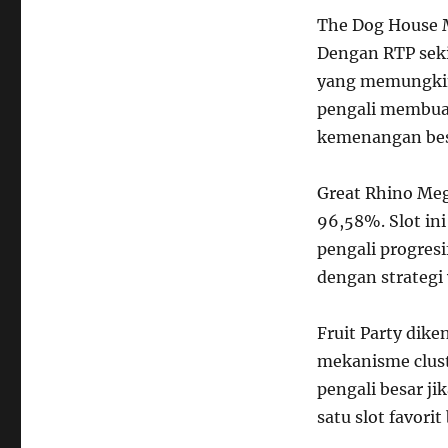
The Dog House M
Dengan RTP sek
yang memungkink
pengali membuat
kemenangan bes
Great Rhino Meg
96,58%. Slot ini
pengali progresi
dengan strategi 
Fruit Party dike
mekanisme clust
pengali besar j
satu slot favori