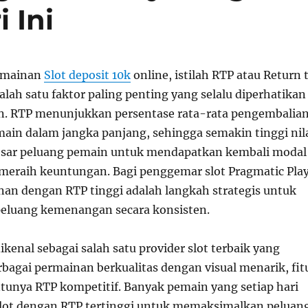
 Ini
rmainan
Slot deposit 10k
online, istilah RTP atau Return 
alah satu faktor paling penting yang selalu diperhatikan
n. RTP menunjukkan persentase rata-rata pengembalia
ain dalam jangka panjang, sehingga semakin tinggi nil
esar peluang pemain untuk mendapatkan kembali modal
eraih keuntungan. Bagi penggemar slot Pragmatic Play
an dengan RTP tinggi adalah langkah strategis untuk
eluang kemenangan secara konsisten.
ikenal sebagai salah satu provider slot terbaik yang
agai permainan berkualitas dengan visual menarik, fit
ntunya RTP kompetitif. Banyak pemain yang setiap hari
slot dengan RTP tertinggi untuk memaksimalkan peluan