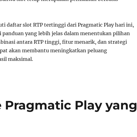
 daftar slot RTP tertinggi dari Pragmatic Play hari ini,
 panduan yang lebih jelas dalam menentukan pilihan
nasi antara RTP tinggi, fitur menarik, dan strategi
epat akan membantu meningkatkan peluang
sil maksimal.
e Pragmatic Play yan