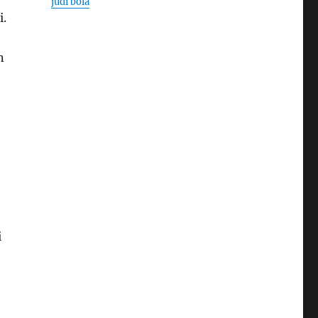
judi bola
i.
n
i