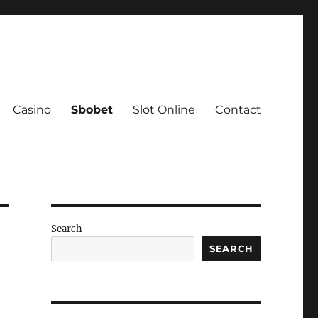
Casino
Sbobet
Slot Online
Contact
Search
SEARCH