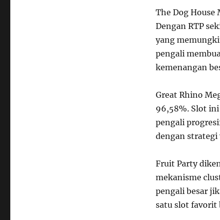
The Dog House M
Dengan RTP sek
yang memungkink
pengali membuat
kemenangan bes
Great Rhino Meg
96,58%. Slot ini
pengali progresi
dengan strategi 
Fruit Party dike
mekanisme clust
pengali besar j
satu slot favori