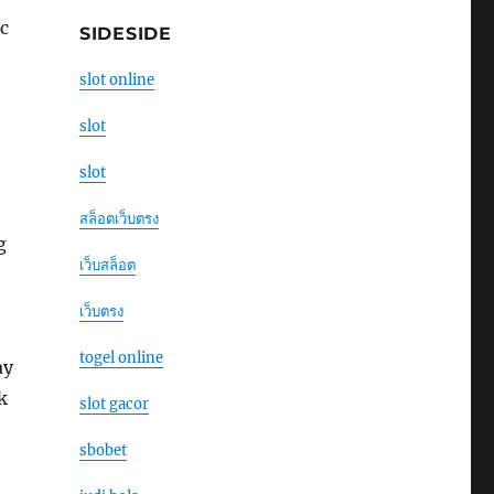
c
SIDESIDE
slot online
slot
slot
สล็อตเว็บตรง
g
เว็บสล็อต
เว็บตรง
togel online
ay
k
slot gacor
sbobet