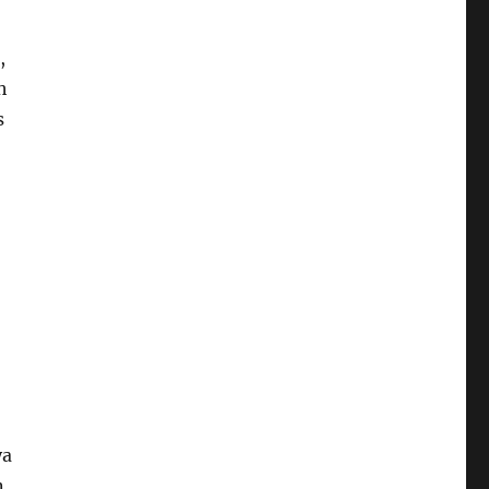
,
h
s
ya
n,