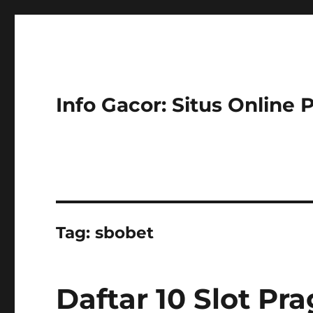
Info Gacor: Situs Online 
Tag:
sbobet
Daftar 10 Slot P