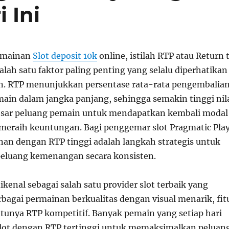
 Ini
rmainan
Slot deposit 10k
online, istilah RTP atau Return 
alah satu faktor paling penting yang selalu diperhatikan
n. RTP menunjukkan persentase rata-rata pengembalia
ain dalam jangka panjang, sehingga semakin tinggi nil
esar peluang pemain untuk mendapatkan kembali modal
eraih keuntungan. Bagi penggemar slot Pragmatic Play
an dengan RTP tinggi adalah langkah strategis untuk
eluang kemenangan secara konsisten.
ikenal sebagai salah satu provider slot terbaik yang
agai permainan berkualitas dengan visual menarik, fit
ntunya RTP kompetitif. Banyak pemain yang setiap hari
slot dengan RTP tertinggi untuk memaksimalkan peluan