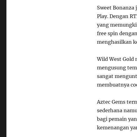
Sweet Bonanza j
Play. Dengan RT
yang memungkin
free spin denga
menghasilkan k
Wild West Gold m
mengusung tema k
sangat mengunt
membuatnya coc
Aztec Gems ter
sederhana namun
bagi pemain yan
kemenangan yan