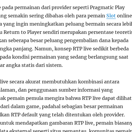
e pada permainan dari provider seperti Pragmatic Play
ang semakin sering dibahas oleh para pemain
Slot
online
 yang ingin meningkatkan peluang bermain secara lebi
u Return to Player sendiri merupakan persentase teoreti
an seberapa besar peluang pengembalian dana kepada
ngka panjang. Namun, konsep RTP live sedikit berbeda
pada kondisi permainan yang sedang berlangsung saat
ar angka statis dari sistem.
ive secara akurat membutuhkan kombinasi antara
alaman, dan penggunaan sumber informasi yang
yak pemain pemula mengira bahwa RTP live dapat dilihat
 dari dalam game, padahal sebagian besar permainan
an RTP default yang telah ditentukan oleh provider.
, untuk mendapatkan gambaran RTP live, pemain biasan
ta eksternal seperti situs pemantau, komunitas pemai