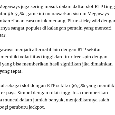
egaways juga sering masuk dalam daftar slot RTP tingg
itar 96,55%, game ini menawarkan sistem Megaways
an ribuan cara untuk menang. Fitur sticky wild denga
nya sangat populer di kalangan pemain yang mencari
ar.
aways menjadi alternatif lain dengan RTP sekitar
 memiliki volatilitas tinggi dan fitur free spin dengan
f yang bisa memberikan hasil signifikan jika dimainkan
yang tepat.
nal sebagai slot dengan RTP sekitar 96,5% yang memilik
er pays. Simbol dengan nilai tinggi bisa memberikan
ika muncul dalam jumlah banyak, menjadikannya salah
t bagi pemburu jackpot.