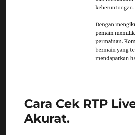
keberuntungan.
Dengan mengikuti
pemain memiliki
permainan. Kombi
bermain yang t
mendapatkan ha
Cara Cek RTP Liv
Akurat.