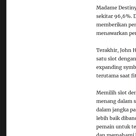
Madame Destiny
sekitar 96,6%. D
memberikan peng
menawarkan pen
Terakhir, John 
satu slot dengan
expanding symb
terutama saat fi
Memilih slot de
menang dalam s
dalam jangka pa
lebih baik diban
pemain untuk te
dan memahami b