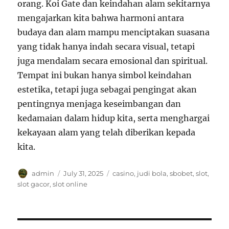
orang. Koi Gate dan keindahan alam sekitarnya
mengajarkan kita bahwa harmoni antara
budaya dan alam mampu menciptakan suasana
yang tidak hanya indah secara visual, tetapi
juga mendalam secara emosional dan spiritual.
Tempat ini bukan hanya simbol keindahan
estetika, tetapi juga sebagai pengingat akan
pentingnya menjaga keseimbangan dan
kedamaian dalam hidup kita, serta menghargai
kekayaan alam yang telah diberikan kepada
kita.
Author
Posted
Tags
admin
July 31, 2025
casino
,
judi bola
,
sbobet
,
slot
,
on
slot gacor
,
slot online