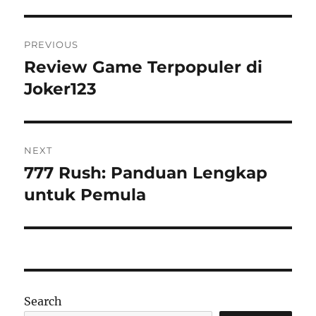
Post
PREVIOUS
navigation
Review Game Terpopuler di
Previous
post:
Joker123
NEXT
777 Rush: Panduan Lengkap
Next
post:
untuk Pemula
Search