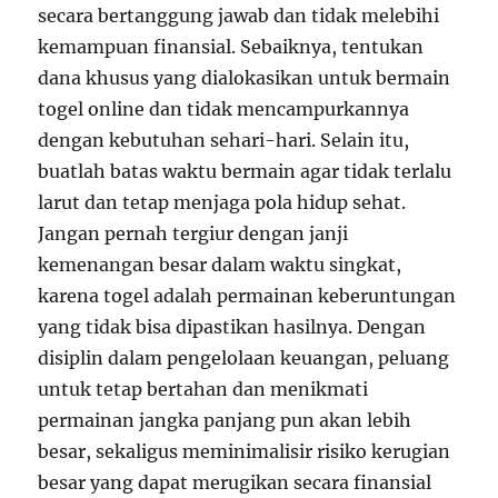
secara bertanggung jawab dan tidak melebihi
kemampuan finansial. Sebaiknya, tentukan
dana khusus yang dialokasikan untuk bermain
togel online dan tidak mencampurkannya
dengan kebutuhan sehari-hari. Selain itu,
buatlah batas waktu bermain agar tidak terlalu
larut dan tetap menjaga pola hidup sehat.
Jangan pernah tergiur dengan janji
kemenangan besar dalam waktu singkat,
karena togel adalah permainan keberuntungan
yang tidak bisa dipastikan hasilnya. Dengan
disiplin dalam pengelolaan keuangan, peluang
untuk tetap bertahan dan menikmati
permainan jangka panjang pun akan lebih
besar, sekaligus meminimalisir risiko kerugian
besar yang dapat merugikan secara finansial