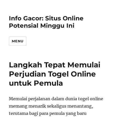
Info Gacor: Situs Online
Potensial Minggu Ini
MENU
Langkah Tepat Memulai
Perjudian Togel Online
untuk Pemula
Memulai perjalanan dalam dunia togel online
memang menarik sekaligus menantang,
terutama bagi para pemula yang baru