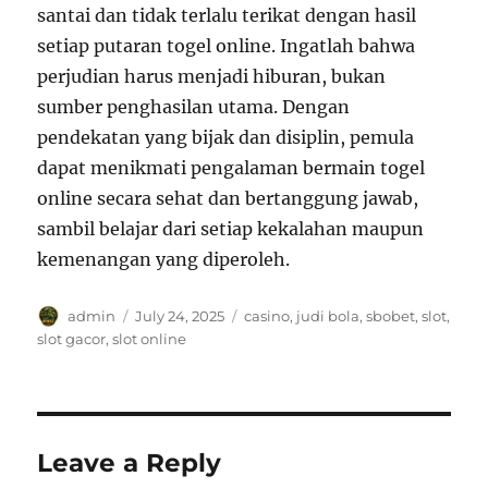
santai dan tidak terlalu terikat dengan hasil
setiap putaran togel online. Ingatlah bahwa
perjudian harus menjadi hiburan, bukan
sumber penghasilan utama. Dengan
pendekatan yang bijak dan disiplin, pemula
dapat menikmati pengalaman bermain togel
online secara sehat dan bertanggung jawab,
sambil belajar dari setiap kekalahan maupun
kemenangan yang diperoleh.
Author
Posted
Tags
admin
July 24, 2025
casino
,
judi bola
,
sbobet
,
slot
,
on
slot gacor
,
slot online
Leave a Reply