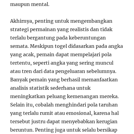
maupun mental.
Akhirnya, penting untuk mengembangkan
strategi permainan yang realistis dan tidak
terlalu bergantung pada keberuntungan
semata. Meskipun togel didasarkan pada angka
yang acak, pemain dapat mempelajari pola
tertentu, seperti angka yang sering muncul
atau tren dari data pengeluaran sebelumnya.
Banyak pemain yang berhasil memanfaatkan
analisis statistik sederhana untuk
meningkatkan peluang kemenangan mereka.
Selain itu, cobalah menghindari pola taruhan
yang terlalu rumit atau emosional, karena hal
tersebut justru dapat menyebabkan kerugian
beruntun. Penting juga untuk selalu bersikap