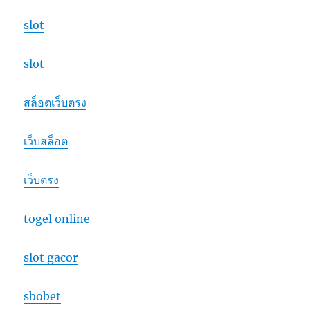
slot
slot
สล็อตเว็บตรง
เว็บสล็อต
เว็บตรง
togel online
slot gacor
sbobet