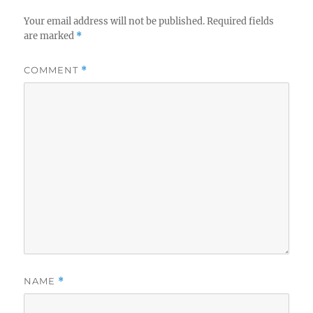
Your email address will not be published.
Required fields
are marked
*
COMMENT
*
NAME
*