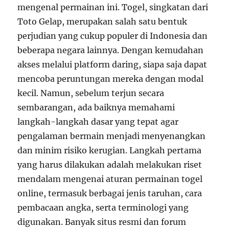
mengenal permainan ini. Togel, singkatan dari
Toto Gelap, merupakan salah satu bentuk
perjudian yang cukup populer di Indonesia dan
beberapa negara lainnya. Dengan kemudahan
akses melalui platform daring, siapa saja dapat
mencoba peruntungan mereka dengan modal
kecil. Namun, sebelum terjun secara
sembarangan, ada baiknya memahami
langkah-langkah dasar yang tepat agar
pengalaman bermain menjadi menyenangkan
dan minim risiko kerugian. Langkah pertama
yang harus dilakukan adalah melakukan riset
mendalam mengenai aturan permainan togel
online, termasuk berbagai jenis taruhan, cara
pembacaan angka, serta terminologi yang
digunakan. Banyak situs resmi dan forum