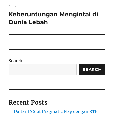
NEXT
Keberuntungan Mengintai di
Next
post:
Dunia Lebah
Search
SEARCH
Recent Posts
Daftar 10 Slot Pragmatic Play dengan RTP