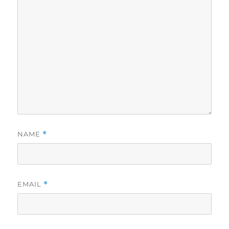
NAME
*
EMAIL
*