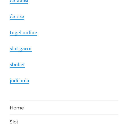
เว็บสล็อต
เว็บตรง
togel online
slot gacor
sbobet
judi bola
Home
Slot