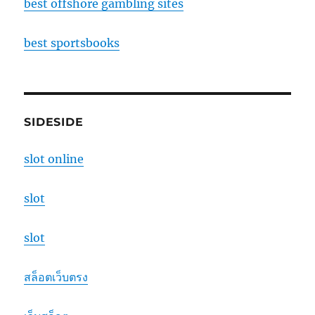
best offshore gambling sites
best sportsbooks
SIDESIDE
slot online
slot
slot
สล็อตเว็บตรง