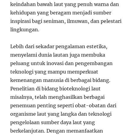
keindahan bawah laut yang penuh warna dan
kehidupan yang beragam menjadi sumber
inspirasi bagi seniman, ilmuwan, dan pelestari
lingkungan.
Lebih dari sekadar pengalaman estetika,
menyelami dunia lautan juga membuka
peluang untuk inovasi dan pengembangan
teknologi yang mampu memperkuat
kemenangan manusia di berbagai bidang.
Penelitian di bidang bioteknologi laut
misalnya, telah menghasilkan berbagai
penemuan penting seperti obat-obatan dari
organisme laut yang langka dan teknologi
pengelolaan sumber daya laut yang
berkelanjutan. Dengan memanfaatkan