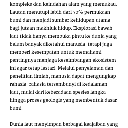
kompleks dan keindahan alam yang memukau.
Lautan menutupi lebih dari 70% permukaan
bumi dan menjadi sumber kehidupan utama
bagi jutaan makhluk hidup. Eksplorasi bawah
laut tidak hanya membuka pintu ke dunia yang
belum banyak diketahui manusia, tetapi juga
memberi kesempatan untuk memahami
pentingnya menjaga keseimbangan ekosistem
ini agar tetap lestari. Melalui penyelaman dan
penelitian ilmiah, manusia dapat mengungkap
rahasia-rahasia tersembunyi di kedalaman
laut, mulai dari keberadaan spesies langka
hingga proses geologis yang membentuk dasar
bumi.
Dunia laut menyimpan berbagai keajaiban yang