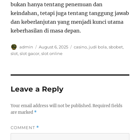
bukan hanya tentang penemuan dan
keindahan, tetapi juga tentang tanggung jawab
dan keberlanjutan yang menjadi kunci utama
keberhasilan di masa depan.
Author
Posted
Tags
admin
August 6, 2025
casino
,
judi bola
,
sbobet
,
on
slot
,
slot gacor
,
slot online
Leave a Reply
Your email address will not be published.
Required fields
are marked
*
COMMENT
*