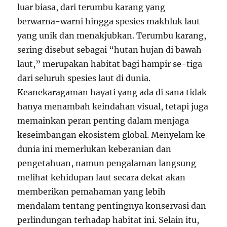
luar biasa, dari terumbu karang yang
berwarna-warni hingga spesies makhluk laut
yang unik dan menakjubkan. Terumbu karang,
sering disebut sebagai “hutan hujan di bawah
laut,” merupakan habitat bagi hampir se-tiga
dari seluruh spesies laut di dunia.
Keanekaragaman hayati yang ada di sana tidak
hanya menambah keindahan visual, tetapi juga
memainkan peran penting dalam menjaga
keseimbangan ekosistem global. Menyelam ke
dunia ini memerlukan keberanian dan
pengetahuan, namun pengalaman langsung
melihat kehidupan laut secara dekat akan
memberikan pemahaman yang lebih
mendalam tentang pentingnya konservasi dan
perlindungan terhadap habitat ini. Selain itu,