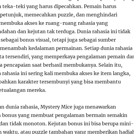
 teka-teki yang harus dipecahkan. Pemain harus
etunjuk, memecahkan puzzle, dan menghindari
 membuka akses ke ruang-ruang rahasia yang
ahan dan kejutan tak terduga. Dunia rahasia ini tidak
sebagai bonus visual, tetapi juga sebagai sumber
 menambah kedalaman permainan. Setiap dunia rahasia
ta tersendiri, yang memperkaya pengalaman pemain da
 pencapaian saat berhasil membukanya. Selain itu,
rahasia ini sering kali membuka akses ke item langka,
 bahkan karakter tersembunyi yang bisa membantu
etualangan mereka.
an dunia rahasia, Mystery Mice juga menawarkan
an bonus yang membuat pengalaman bermain semakin
n tidak monoton. Kejutan bonus ini bisa berupa mini-
n waktu, atau puzzle tambahan yang memberikan hadia