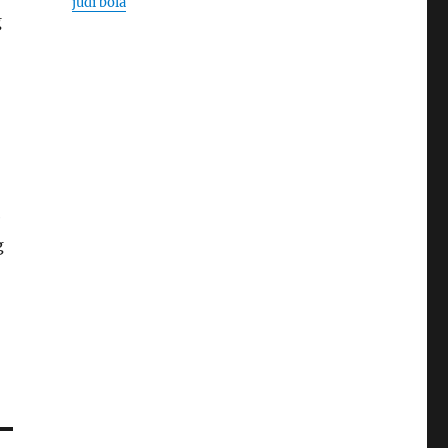
judi bola
g
e
g