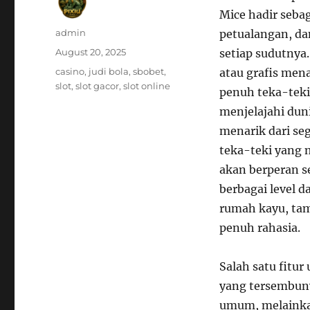
Mice hadir seba
Author
admin
petualangan, da
Posted
August 20, 2025
setiap sudutnya
on
Tags
casino
,
judi bola
,
sbobet
,
atau grafis men
slot
,
slot gacor
,
slot online
penuh teka-teki
menjelajahi duni
menarik dari seg
teka-teki yang 
akan berperan se
berbagai level d
rumah kayu, tam
penuh rahasia.
Salah satu fitur
yang tersembunyi
umum, melainka