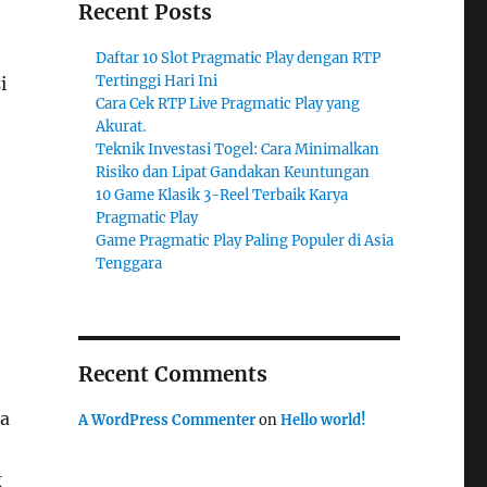
Recent Posts
Daftar 10 Slot Pragmatic Play dengan RTP
Tertinggi Hari Ini
i
Cara Cek RTP Live Pragmatic Play yang
Akurat.
Teknik Investasi Togel: Cara Minimalkan
Risiko dan Lipat Gandakan Keuntungan
10 Game Klasik 3-Reel Terbaik Karya
Pragmatic Play
Game Pragmatic Play Paling Populer di Asia
Tenggara
Recent Comments
ia
A WordPress Commenter
on
Hello world!
g