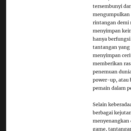
tersembunyi dan
mengumpulkan p
rintangan demi
menyimpan keind
hanya berfungsi 
tantangan yang
menyimpan ceri
memberikan rasa
penemuan dunia 
power-up, atau
pemain dalam p
Selain keberada
berbagai kejut
menyenangkan da
game, tantanga