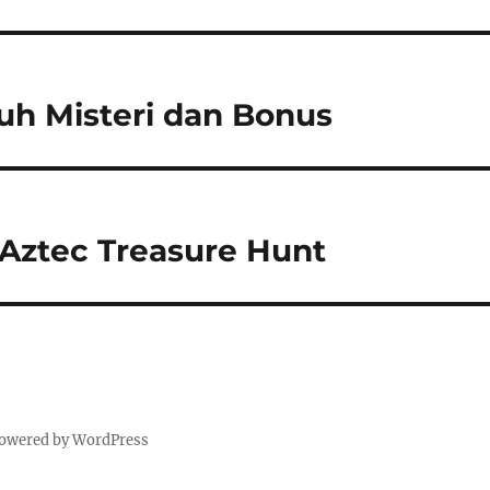
uh Misteri dan Bonus
 Aztec Treasure Hunt
powered by WordPress