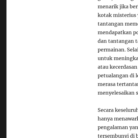
menarik jika be
kotak misterius 
tantangan meme
mendapatkan poi
dan tantangan t
permainan. Selai
untuk meningkat
atau kecerdasa
petualangan di 
merasa tertanta
menyelesaikan s
Secara keseluru
hanya menawark
pengalaman yang
tersembunyi di 