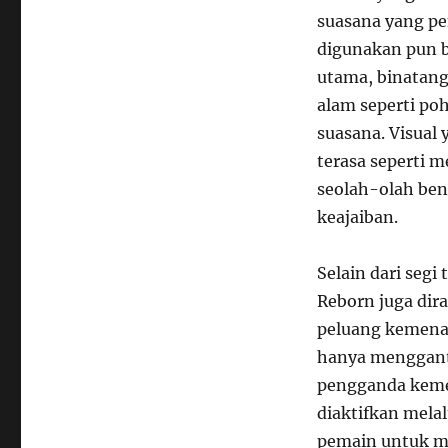
suasana yang pe
digunakan pun b
utama, binatang 
alam seperti po
suasana. Visual
terasa seperti 
seolah-olah ben
keajaiban.
Selain dari segi
Reborn juga dir
peluang kemenan
hanya mengganti
pengganda kemen
diaktifkan mela
pemain untuk m