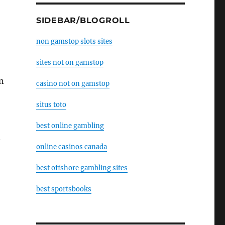
SIDEBAR/BLOGROLL
non gamstop slots sites
sites not on gamstop
n
casino not on gamstop
situs toto
best online gambling
a
online casinos canada
best offshore gambling sites
best sportsbooks