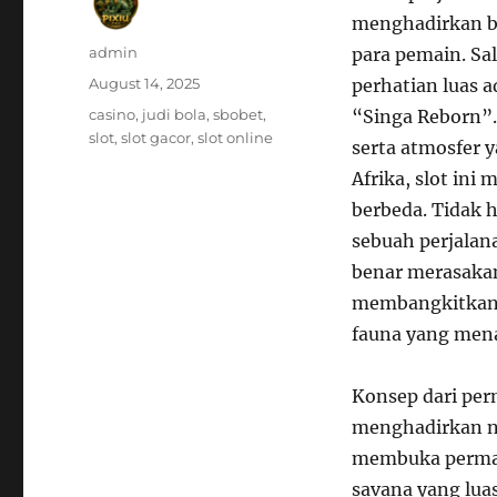
menghadirkan be
Author
admin
para pemain. Sa
Posted
August 14, 2025
perhatian luas a
on
Tags
casino
,
judi bola
,
sbobet
,
“Singa Reborn”.
slot
,
slot gacor
,
slot online
serta atmosfer 
Afrika, slot in
berbeda. Tidak
sebuah perjala
benar merasaka
membangkitkan 
fauna yang men
Konsep dari per
menghadirkan n
membuka permai
savana yang lu