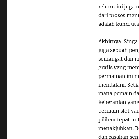
reborn ini juga
dari proses men
adalah kunci u
Akhirnya, Singa 
juga sebuah pe
semangat dan m
grafis yang mem
permainan ini 
mendalam. Seti
mana pemain da
keberanian yang
bermain slot ya
pilihan tepat u
menakjubkan. Be
dan rasakan sen