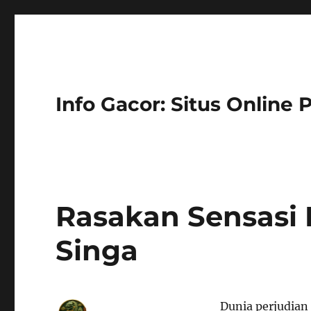
Info Gacor: Situs Online 
Rasakan Sensasi 
Singa
Dunia perjudian