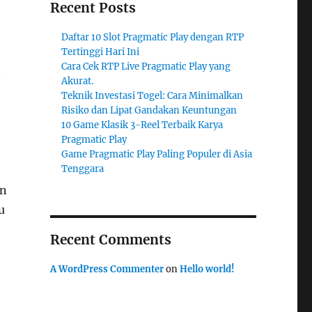
Recent Posts
Daftar 10 Slot Pragmatic Play dengan RTP
Tertinggi Hari Ini
Cara Cek RTP Live Pragmatic Play yang
n
Akurat.
Teknik Investasi Togel: Cara Minimalkan
Risiko dan Lipat Gandakan Keuntungan
10 Game Klasik 3-Reel Terbaik Karya
Pragmatic Play
Game Pragmatic Play Paling Populer di Asia
Tenggara
an
u
Recent Comments
A WordPress Commenter
on
Hello world!