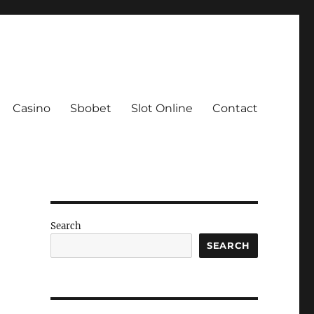
Casino
Sbobet
Slot Online
Contact
Search
SEARCH