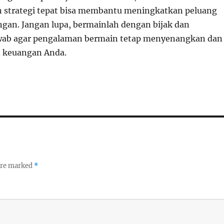
 strategi tepat bisa membantu meningkatkan peluang
an. Jangan lupa, bermainlah dengan bijak dan
wab agar pengalaman bermain tetap menyenangkan dan
n keuangan Anda.
 are marked
*