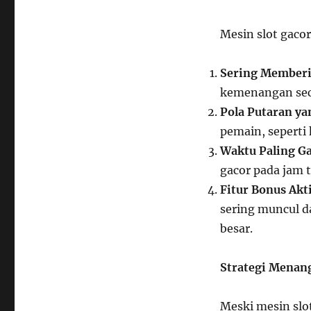
Mesin slot gacor
Sering Member
kemenangan seca
Pola Putaran ya
pemain, seperti
Waktu Paling Ga
gacor pada jam t
Fitur Bonus Akti
sering muncul 
besar.
Strategi Menang
Meski mesin slo