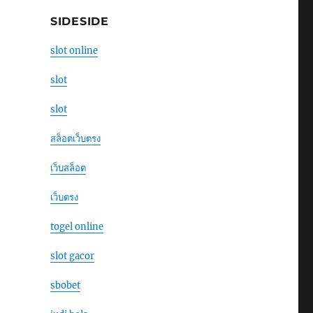
SIDESIDE
slot online
slot
slot
สล็อตเว็บตรง
เว็บสล็อต
เว็บตรง
togel online
slot gacor
sbobet