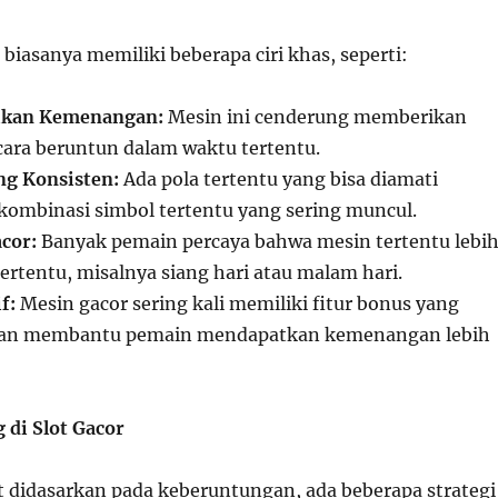
 biasanya memiliki beberapa ciri khas, seperti:
ikan Kemenangan:
Mesin ini cenderung memberikan
ra beruntun dalam waktu tertentu.
ng Konsisten:
Ada pola tertentu yang bisa diamati
 kombinasi simbol tertentu yang sering muncul.
cor:
Banyak pemain percaya bahwa mesin tertentu lebi
ertentu, misalnya siang hari atau malam hari.
f:
Mesin gacor sering kali memiliki fitur bonus yang
dan membantu pemain mendapatkan kemenangan lebih
 di Slot Gacor
t didasarkan pada keberuntungan, ada beberapa strategi