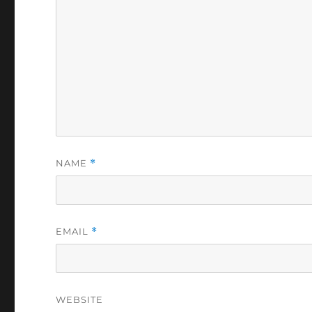
NAME
*
EMAIL
*
WEBSITE