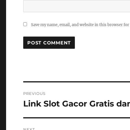
Save my name, email, and website in this browser for
Post
PREVIOUS
navigation
Link Slot Gacor Gratis da
Previous
post:
NEXT