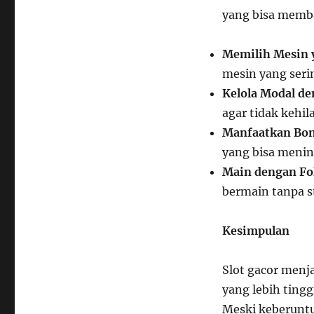
yang bisa memb
Memilih Mesin 
mesin yang ser
Kelola Modal de
agar tidak kehi
Manfaatkan Bon
yang bisa meni
Main dengan Fok
bermain tanpa st
Kesimpulan
Slot gacor menj
yang lebih ting
Meski keberuntu