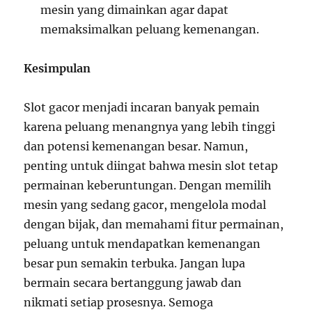
mesin yang dimainkan agar dapat
memaksimalkan peluang kemenangan.
Kesimpulan
Slot gacor menjadi incaran banyak pemain
karena peluang menangnya yang lebih tinggi
dan potensi kemenangan besar. Namun,
penting untuk diingat bahwa mesin slot tetap
permainan keberuntungan. Dengan memilih
mesin yang sedang gacor, mengelola modal
dengan bijak, dan memahami fitur permainan,
peluang untuk mendapatkan kemenangan
besar pun semakin terbuka. Jangan lupa
bermain secara bertanggung jawab dan
nikmati setiap prosesnya. Semoga