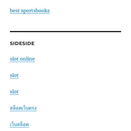
best sportsbooks
SIDESIDE
slot online
slot
slot
สล็อตเว็บตรง
เว็บสล็อต