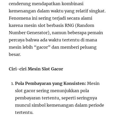
cenderung mendapatkan kombinasi
kemenangan dalam waktu yang relatif singkat.
Fenomena ini sering terjadi secara alami
karena mesin slot berbasis RNG (Random
Number Generator), namun beberapa pemain
percaya bahwa ada waktu tertentu di mana
mesin lebih “gacor” dan memberi peluang
besar.
Ciri-ciri Mesin Slot Gacor
Pola Pembayaran yang Konsisten:
Mesin
slot gacor sering menunjukkan pola
pembayaran tertentu, seperti seringnya
muncul simbol kemenangan dalam periode
tertentu.