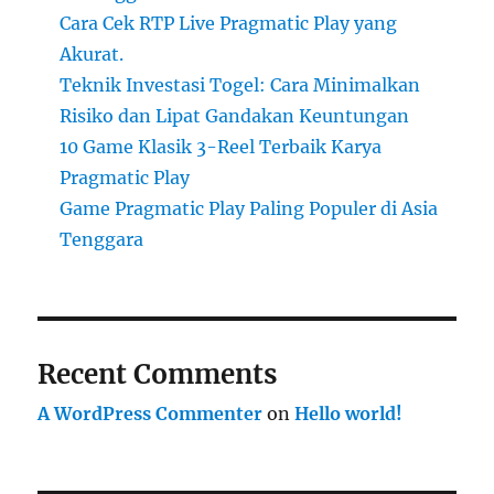
Cara Cek RTP Live Pragmatic Play yang
Akurat.
Teknik Investasi Togel: Cara Minimalkan
Risiko dan Lipat Gandakan Keuntungan
10 Game Klasik 3-Reel Terbaik Karya
Pragmatic Play
Game Pragmatic Play Paling Populer di Asia
Tenggara
Recent Comments
A WordPress Commenter
on
Hello world!