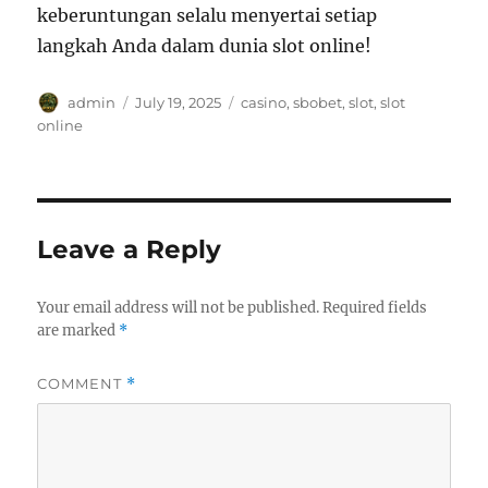
keberuntungan selalu menyertai setiap
langkah Anda dalam dunia slot online!
Author
Posted
Tags
admin
July 19, 2025
casino
,
sbobet
,
slot
,
slot
on
online
Leave a Reply
Your email address will not be published.
Required fields
are marked
*
COMMENT
*