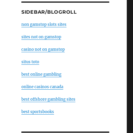
SIDEBAR/BLOGROLL
non gamstop slots sites
sites not on gamstop
casino not on gamstop
situs toto
best online gambling
online casinos canada
best offshore gambling sites
best sportsbooks