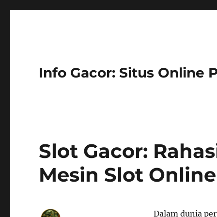
Info Gacor: Situs Online 
Slot Gacor: Raha
Mesin Slot Online
Dalam dunia perj