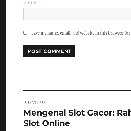
WEBSITE
Save my name, email, and website in this browser for
Post
PREVIOUS
navigation
Mengenal Slot Gacor: Ra
Previous
post:
Slot Online