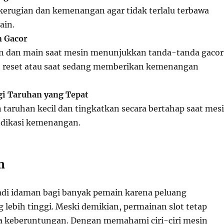
kerugian dan kemenangan agar tidak terlalu terbawa
ain.
n Gacor
n dan main saat mesin menunjukkan tanda-tanda gacor
h reset atau saat sedang memberikan kemenangan
gi Taruhan yang Tepat
 taruhan kecil dan tingkatkan secara bertahap saat mes
dikasi kemenangan.
n
adi idaman bagi banyak pemain karena peluang
lebih tinggi. Meski demikian, permainan slot tetap
a keberuntungan. Dengan memahami ciri-ciri mesin