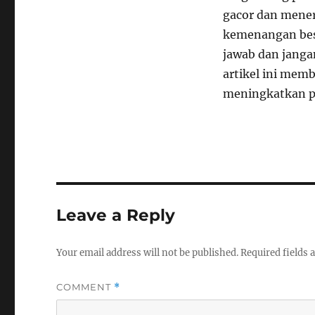
gacor dan mener
kemenangan besa
jawab dan jang
artikel ini mem
meningkatkan pe
Leave a Reply
Your email address will not be published.
Required fields
COMMENT
*