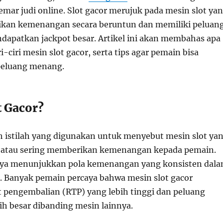
mar judi online. Slot gacor merujuk pada mesin slot ya
kan kemenangan secara beruntun dan memiliki peluan
dapatkan jackpot besar. Artikel ini akan membahas apa
iri-ciri mesin slot gacor, serta tips agar pemain bisa
eluang menang.
t Gacor?
ah istilah yang digunakan untuk menyebut mesin slot ya
 atau sering memberikan kemenangan kepada pemain.
anya menunjukkan pola kemenangan yang konsisten dal
u. Banyak pemain percaya bahwa mesin slot gacor
t pengembalian (RTP) yang lebih tinggi dan peluang
ih besar dibanding mesin lainnya.