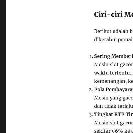
Ciri-ciri M
Berikut adalah b
diketahui pemai
Sering Member
Mesin slot gac
waktu tertentu.
kemenangan, ke
Pola Pembayaran
Mesin yang gaco
dan tidak terla
Tingkat RTP Ti
Mesin slot gaco
sekitar 96% ke 