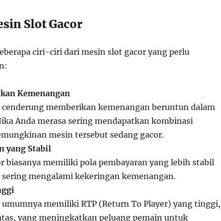
esin Slot Gacor
eberapa ciri-ciri dari mesin slot gacor yang perlu
n:
ikan Kemenangan
or cenderung memberikan kemenangan beruntun dalam
 Jika Anda merasa sering mendapatkan kombinasi
mungkinan mesin tersebut sedang gacor.
 yang Stabil
r biasanya memiliki pola pembayaran yang lebih stabil
lu sering mengalami kekeringan kemenangan.
nggi
r umumnya memiliki RTP (Return To Player) yang tinggi,
atas, yang meningkatkan peluang pemain untuk