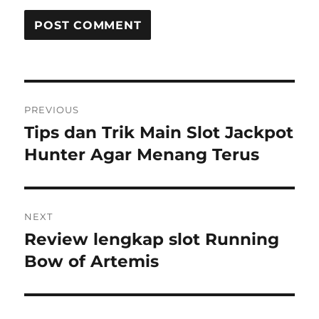
Post
PREVIOUS
navigation
Tips dan Trik Main Slot Jackpot
Previous
post:
Hunter Agar Menang Terus
NEXT
Review lengkap slot Running
Next
post:
Bow of Artemis