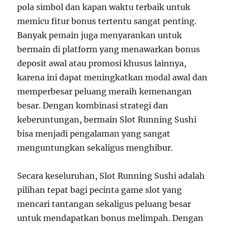
pola simbol dan kapan waktu terbaik untuk
memicu fitur bonus tertentu sangat penting.
Banyak pemain juga menyarankan untuk
bermain di platform yang menawarkan bonus
deposit awal atau promosi khusus lainnya,
karena ini dapat meningkatkan modal awal dan
memperbesar peluang meraih kemenangan
besar. Dengan kombinasi strategi dan
keberuntungan, bermain Slot Running Sushi
bisa menjadi pengalaman yang sangat
menguntungkan sekaligus menghibur.
Secara keseluruhan, Slot Running Sushi adalah
pilihan tepat bagi pecinta game slot yang
mencari tantangan sekaligus peluang besar
untuk mendapatkan bonus melimpah. Dengan