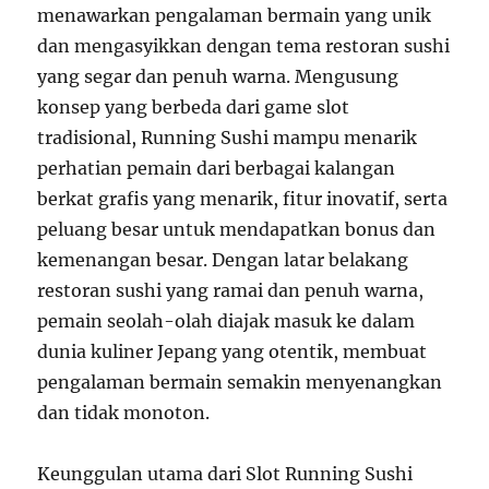
menawarkan pengalaman bermain yang unik
dan mengasyikkan dengan tema restoran sushi
yang segar dan penuh warna. Mengusung
konsep yang berbeda dari game slot
tradisional, Running Sushi mampu menarik
perhatian pemain dari berbagai kalangan
berkat grafis yang menarik, fitur inovatif, serta
peluang besar untuk mendapatkan bonus dan
kemenangan besar. Dengan latar belakang
restoran sushi yang ramai dan penuh warna,
pemain seolah-olah diajak masuk ke dalam
dunia kuliner Jepang yang otentik, membuat
pengalaman bermain semakin menyenangkan
dan tidak monoton.
Keunggulan utama dari Slot Running Sushi