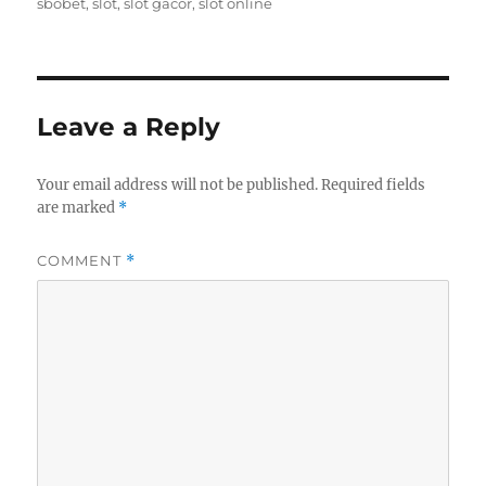
on
sbobet
,
slot
,
slot gacor
,
slot online
Leave a Reply
Your email address will not be published.
Required fields
are marked
*
COMMENT
*