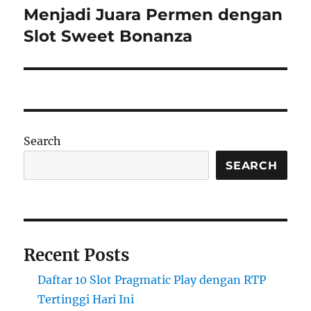
Menjadi Juara Permen dengan
Next
post:
Slot Sweet Bonanza
Search
SEARCH
Recent Posts
Daftar 10 Slot Pragmatic Play dengan RTP
Tertinggi Hari Ini