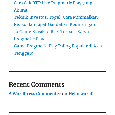
Cara Cek RTP Live Pragmatic Play yang
Akurat.
Teknik Investasi Togel: Cara Minimalkan
Risiko dan Lipat Gandakan Keuntungan
10 Game Klasik 3-Reel Terbaik Karya
Pragmatic Play
Game Pragmatic Play Paling Populer di Asia
Tenggara
Recent Comments
A WordPress Commenter
on
Hello world!