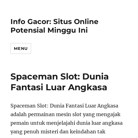
Info Gacor: Situs Online
Potensial Minggu Ini
MENU
Spaceman Slot: Dunia
Fantasi Luar Angkasa
Spaceman Slot: Dunia Fantasi Luar Angkasa
adalah permainan mesin slot yang mengajak
pemain untuk menjelajahi dunia luar angkasa
yang penuh misteri dan keindahan tak