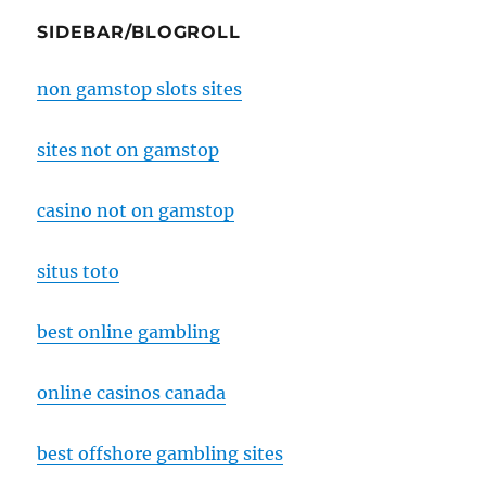
SIDEBAR/BLOGROLL
non gamstop slots sites
sites not on gamstop
casino not on gamstop
situs toto
best online gambling
online casinos canada
best offshore gambling sites