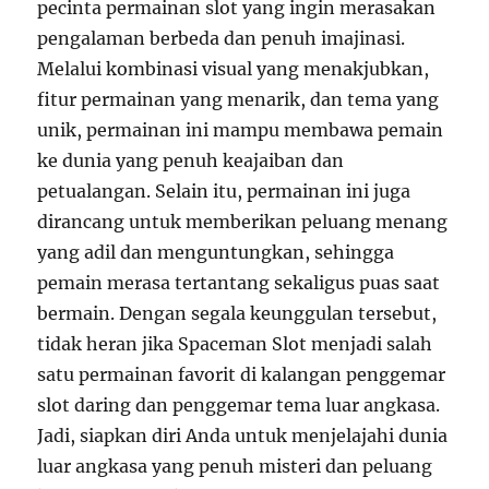
pecinta permainan slot yang ingin merasakan
pengalaman berbeda dan penuh imajinasi.
Melalui kombinasi visual yang menakjubkan,
fitur permainan yang menarik, dan tema yang
unik, permainan ini mampu membawa pemain
ke dunia yang penuh keajaiban dan
petualangan. Selain itu, permainan ini juga
dirancang untuk memberikan peluang menang
yang adil dan menguntungkan, sehingga
pemain merasa tertantang sekaligus puas saat
bermain. Dengan segala keunggulan tersebut,
tidak heran jika Spaceman Slot menjadi salah
satu permainan favorit di kalangan penggemar
slot daring dan penggemar tema luar angkasa.
Jadi, siapkan diri Anda untuk menjelajahi dunia
luar angkasa yang penuh misteri dan peluang