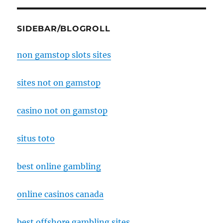
SIDEBAR/BLOGROLL
non gamstop slots sites
sites not on gamstop
casino not on gamstop
situs toto
best online gambling
online casinos canada
best offshore gambling sites