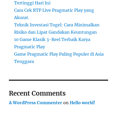
Tertinggi Hari Ini
Cara Cek RTP Live Pragmatic Play yang
Akurat.
Teknik Investasi Togel: Cara Minimalkan
Risiko dan Lipat Gandakan Keuntungan
10 Game Klasik 3-Reel Terbaik Karya
Pragmatic Play
Game Pragmatic Play Paling Populer di Asia
Tenggara
Recent Comments
A WordPress Commenter
on
Hello world!