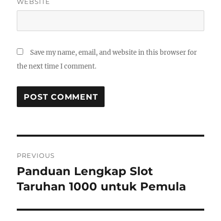
WEBSITE
Save my name, email, and website in this browser for
the next time I comment.
Post
PREVIOUS
navigation
Panduan Lengkap Slot
Previous
post:
Taruhan 1000 untuk Pemula