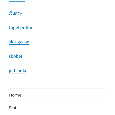
เว็บตรง
togel online
slot gacor
sbobet
judi bola
Home
Slot