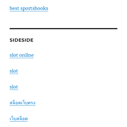
best sportsbooks
SIDESIDE
slot online
slot
slot
สล็อตเว็บตรง
เว็บสล็อต