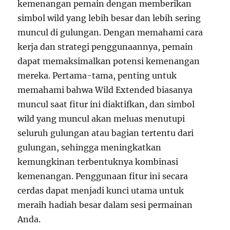
kemenangan pemain dengan memberikan
simbol wild yang lebih besar dan lebih sering
muncul di gulungan. Dengan memahami cara
kerja dan strategi penggunaannya, pemain
dapat memaksimalkan potensi kemenangan
mereka. Pertama-tama, penting untuk
memahami bahwa Wild Extended biasanya
muncul saat fitur ini diaktifkan, dan simbol
wild yang muncul akan meluas menutupi
seluruh gulungan atau bagian tertentu dari
gulungan, sehingga meningkatkan
kemungkinan terbentuknya kombinasi
kemenangan. Penggunaan fitur ini secara
cerdas dapat menjadi kunci utama untuk
meraih hadiah besar dalam sesi permainan
Anda.