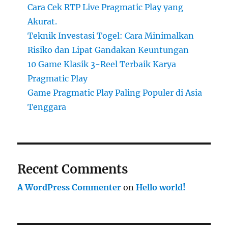
Cara Cek RTP Live Pragmatic Play yang
Akurat.
Teknik Investasi Togel: Cara Minimalkan
Risiko dan Lipat Gandakan Keuntungan
10 Game Klasik 3-Reel Terbaik Karya
Pragmatic Play
Game Pragmatic Play Paling Populer di Asia
Tenggara
Recent Comments
A WordPress Commenter
on
Hello world!