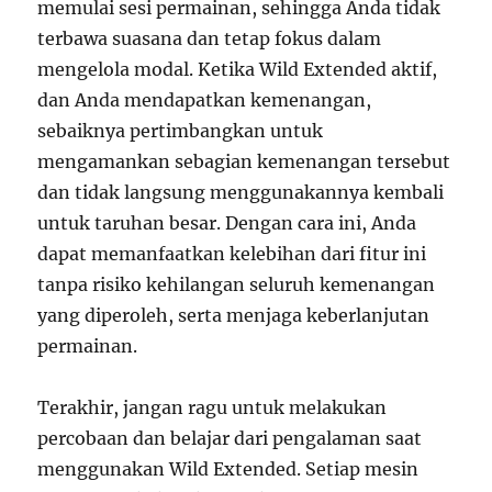
memulai sesi permainan, sehingga Anda tidak
terbawa suasana dan tetap fokus dalam
mengelola modal. Ketika Wild Extended aktif,
dan Anda mendapatkan kemenangan,
sebaiknya pertimbangkan untuk
mengamankan sebagian kemenangan tersebut
dan tidak langsung menggunakannya kembali
untuk taruhan besar. Dengan cara ini, Anda
dapat memanfaatkan kelebihan dari fitur ini
tanpa risiko kehilangan seluruh kemenangan
yang diperoleh, serta menjaga keberlanjutan
permainan.
Terakhir, jangan ragu untuk melakukan
percobaan dan belajar dari pengalaman saat
menggunakan Wild Extended. Setiap mesin