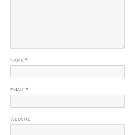
NAME
*
EMAIL
*
WEBSITE