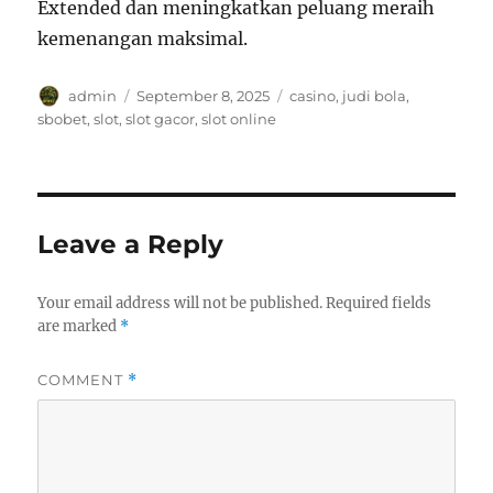
Extended dan meningkatkan peluang meraih
kemenangan maksimal.
Author
Posted
Tags
admin
September 8, 2025
casino
,
judi bola
,
on
sbobet
,
slot
,
slot gacor
,
slot online
Leave a Reply
Your email address will not be published.
Required fields
are marked
*
COMMENT
*