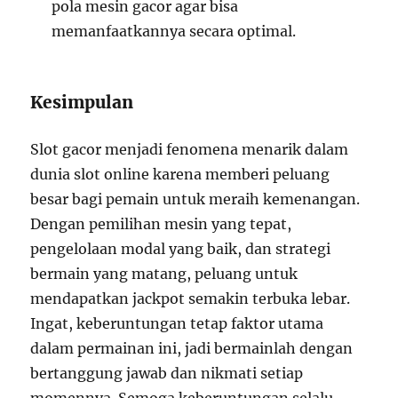
pola mesin gacor agar bisa
memanfaatkannya secara optimal.
Kesimpulan
Slot gacor menjadi fenomena menarik dalam
dunia slot online karena memberi peluang
besar bagi pemain untuk meraih kemenangan.
Dengan pemilihan mesin yang tepat,
pengelolaan modal yang baik, dan strategi
bermain yang matang, peluang untuk
mendapatkan jackpot semakin terbuka lebar.
Ingat, keberuntungan tetap faktor utama
dalam permainan ini, jadi bermainlah dengan
bertanggung jawab dan nikmati setiap