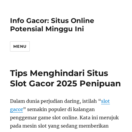
Info Gacor: Situs Online
Potensial Minggu Ini
MENU
Tips Menghindari Situs
Slot Gacor 2025 Penipuan
Dalam dunia perjudian daring, istilah “
slot
gacor
” semakin populer di kalangan
penggemar game slot online. Kata ini merujuk
pada mesin slot yang sedang memberikan