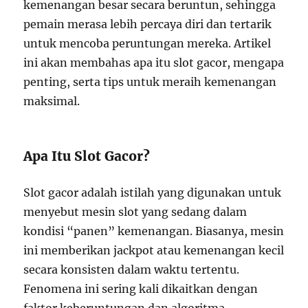
kemenangan besar secara beruntun, sehingga
pemain merasa lebih percaya diri dan tertarik
untuk mencoba peruntungan mereka. Artikel
ini akan membahas apa itu slot gacor, mengapa
penting, serta tips untuk meraih kemenangan
maksimal.
Apa Itu Slot Gacor?
Slot gacor adalah istilah yang digunakan untuk
menyebut mesin slot yang sedang dalam
kondisi “panen” kemenangan. Biasanya, mesin
ini memberikan jackpot atau kemenangan kecil
secara konsisten dalam waktu tertentu.
Fenomena ini sering kali dikaitkan dengan