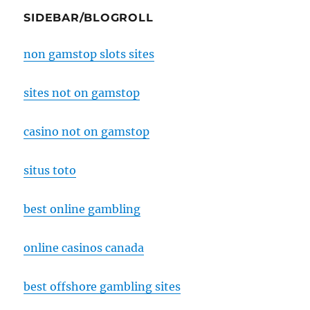
SIDEBAR/BLOGROLL
non gamstop slots sites
sites not on gamstop
casino not on gamstop
situs toto
best online gambling
online casinos canada
best offshore gambling sites