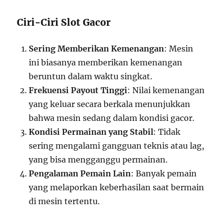
Ciri-Ciri Slot Gacor
Sering Memberikan Kemenangan
: Mesin
ini biasanya memberikan kemenangan
beruntun dalam waktu singkat.
Frekuensi Payout Tinggi
: Nilai kemenangan
yang keluar secara berkala menunjukkan
bahwa mesin sedang dalam kondisi gacor.
Kondisi Permainan yang Stabil
: Tidak
sering mengalami gangguan teknis atau lag,
yang bisa mengganggu permainan.
Pengalaman Pemain Lain
: Banyak pemain
yang melaporkan keberhasilan saat bermain
di mesin tertentu.