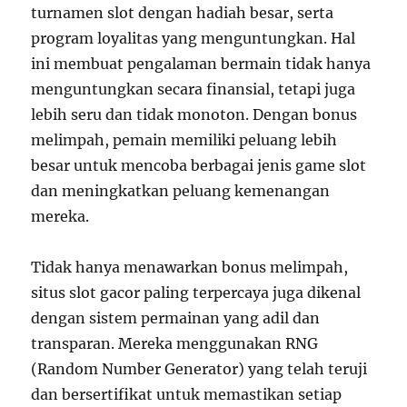
turnamen slot dengan hadiah besar, serta
program loyalitas yang menguntungkan. Hal
ini membuat pengalaman bermain tidak hanya
menguntungkan secara finansial, tetapi juga
lebih seru dan tidak monoton. Dengan bonus
melimpah, pemain memiliki peluang lebih
besar untuk mencoba berbagai jenis game slot
dan meningkatkan peluang kemenangan
mereka.
Tidak hanya menawarkan bonus melimpah,
situs slot gacor paling terpercaya juga dikenal
dengan sistem permainan yang adil dan
transparan. Mereka menggunakan RNG
(Random Number Generator) yang telah teruji
dan bersertifikat untuk memastikan setiap