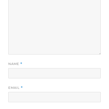
NAME
*
EMAIL
*