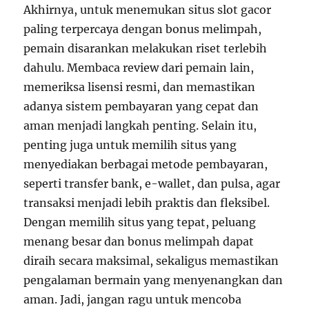
Akhirnya, untuk menemukan situs slot gacor
paling terpercaya dengan bonus melimpah,
pemain disarankan melakukan riset terlebih
dahulu. Membaca review dari pemain lain,
memeriksa lisensi resmi, dan memastikan
adanya sistem pembayaran yang cepat dan
aman menjadi langkah penting. Selain itu,
penting juga untuk memilih situs yang
menyediakan berbagai metode pembayaran,
seperti transfer bank, e-wallet, dan pulsa, agar
transaksi menjadi lebih praktis dan fleksibel.
Dengan memilih situs yang tepat, peluang
menang besar dan bonus melimpah dapat
diraih secara maksimal, sekaligus memastikan
pengalaman bermain yang menyenangkan dan
aman. Jadi, jangan ragu untuk mencoba