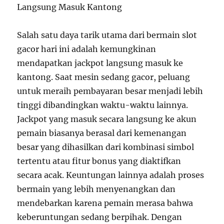
Langsung Masuk Kantong
Salah satu daya tarik utama dari bermain slot
gacor hari ini adalah kemungkinan
mendapatkan jackpot langsung masuk ke
kantong. Saat mesin sedang gacor, peluang
untuk meraih pembayaran besar menjadi lebih
tinggi dibandingkan waktu-waktu lainnya.
Jackpot yang masuk secara langsung ke akun
pemain biasanya berasal dari kemenangan
besar yang dihasilkan dari kombinasi simbol
tertentu atau fitur bonus yang diaktifkan
secara acak. Keuntungan lainnya adalah proses
bermain yang lebih menyenangkan dan
mendebarkan karena pemain merasa bahwa
keberuntungan sedang berpihak. Dengan