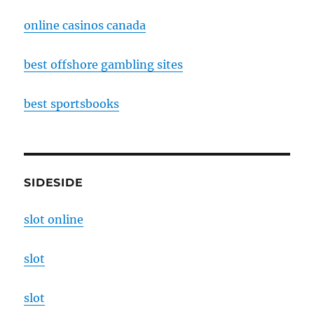
online casinos canada
best offshore gambling sites
best sportsbooks
SIDESIDE
slot online
slot
slot