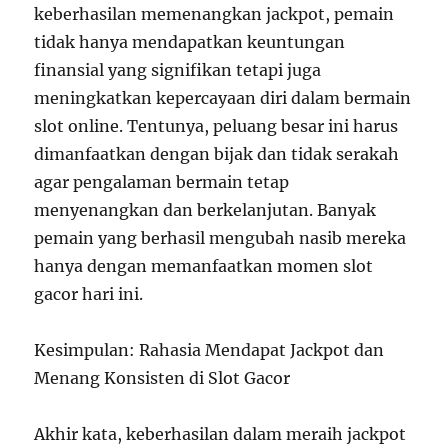
keberhasilan memenangkan jackpot, pemain
tidak hanya mendapatkan keuntungan
finansial yang signifikan tetapi juga
meningkatkan kepercayaan diri dalam bermain
slot online. Tentunya, peluang besar ini harus
dimanfaatkan dengan bijak dan tidak serakah
agar pengalaman bermain tetap
menyenangkan dan berkelanjutan. Banyak
pemain yang berhasil mengubah nasib mereka
hanya dengan memanfaatkan momen slot
gacor hari ini.
Kesimpulan: Rahasia Mendapat Jackpot dan
Menang Konsisten di Slot Gacor
Akhir kata, keberhasilan dalam meraih jackpot