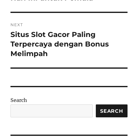
NEXT
Situs Slot Gacor Paling
Next
post:
Terpercaya dengan Bonus
Melimpah
Search
SEARCH