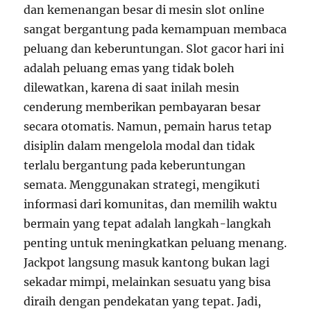
dan kemenangan besar di mesin slot online
sangat bergantung pada kemampuan membaca
peluang dan keberuntungan. Slot gacor hari ini
adalah peluang emas yang tidak boleh
dilewatkan, karena di saat inilah mesin
cenderung memberikan pembayaran besar
secara otomatis. Namun, pemain harus tetap
disiplin dalam mengelola modal dan tidak
terlalu bergantung pada keberuntungan
semata. Menggunakan strategi, mengikuti
informasi dari komunitas, dan memilih waktu
bermain yang tepat adalah langkah-langkah
penting untuk meningkatkan peluang menang.
Jackpot langsung masuk kantong bukan lagi
sekadar mimpi, melainkan sesuatu yang bisa
diraih dengan pendekatan yang tepat. Jadi,