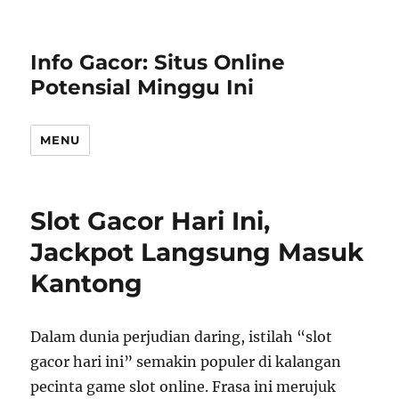
Info Gacor: Situs Online
Potensial Minggu Ini
MENU
Slot Gacor Hari Ini,
Jackpot Langsung Masuk
Kantong
Dalam dunia perjudian daring, istilah “slot
gacor hari ini” semakin populer di kalangan
pecinta game slot online. Frasa ini merujuk